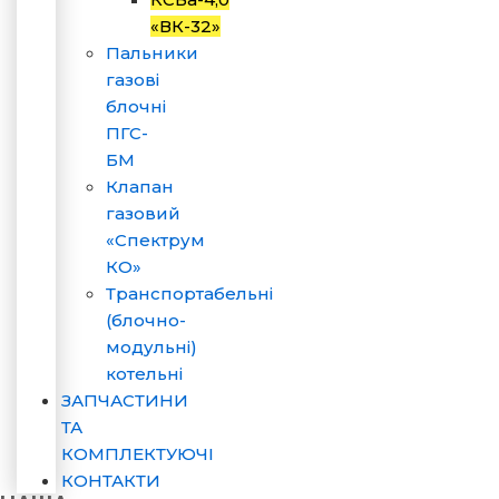
«ВК-32»
Пальники
газові
блочні
ПГС-
БМ
Клапан
газовий
«Спектрум
КО»
Транспортабельні
(блочно-
модульні)
котельні
ЗАПЧАСТИНИ
ТА
КОМПЛЕКТУЮЧІ
КОНТАКТИ