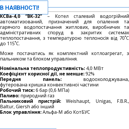
В НАЯВНОСТІ!
КСВа-4,0 “ВК-32”
– Котел сталевий водогрійний
автоматизований, призначений для опалення та
гарячого водопостачання житлових, виробничих та
адміністративних споруд в закритих системах
теплопостачання, з температурою теплоносія від 70˚С
до 115˚С.
Може постачатись як комплектний котлоагрегат, з
пальником та блоком управління.
Номінальна теплопродуктивність:
4,0 МВт
Коефіцієнт корисної дії, не менше:
92%
Передня панель:
водоохолоджувана,
футерована
кришка конвективної частини
Робочий тиск:
6 бар (0,6 МПа)
Паливо:
природний газ
Пальниковий пристрій:
Weishaupt, Unigas, F.B.R.,
Baltur, Giersh або інший
Блок управління:
Альфа-М або КотБУС