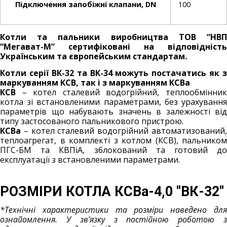
Підключення запобіжні клапани, DN
100
Котли та пальники виробництва ТОВ “НВП
“Мегават-М” сертифіковані на відповідність
Українським та європейським стандартам.
Котли серії ВК-32 та ВК-34 можуть постачатись як з
маркуванням КСВ, так і з маркуванням КСВа
КСВ
– котел сталевий водогрійний, теплообмінник
котла зі встановленими параметрами, без урахування
параметрів що набувають значень в залежності від
типу застосованого пальникового пристрою.
КСВа
– котел сталевий водогрійний автоматизований,
теплоагрегат, в комплекті з котлом (КСВ), пальником
ПГС-БМ та КВПіА, зблокований та готовий до
експлуатації з встановленими параметрами.
РОЗМІРИ КОТЛА КСВа-4,0 "ВК-32"
*Технічні характеристики та розміри наведено для
ознайомлення.
У зв’язку з постійною роботою 