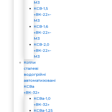
М3
КСВ-1,5
«ВК-22»-
М3
КСВ-1,6
«ВК-22»-
М3
КСВ-2,0
«ВК-22»-
М3
Котли
сталеві
водогрійні
автоматизовані
КСВа
«ВК-32»
КСВа-1,0
«ВК-32»
КСВа-1,25