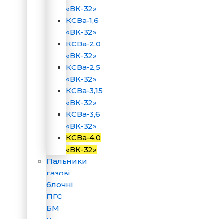
«ВК-32»
КСВа-1,6
«ВК-32»
КСВа-2,0
«ВК-32»
КСВа-2,5
«ВК-32»
КСВа-3,15
«ВК-32»
КСВа-3,6
«ВК-32»
КСВа-4,0
«ВК-32»
Пальники
газові
блочні
ПГС-
БМ