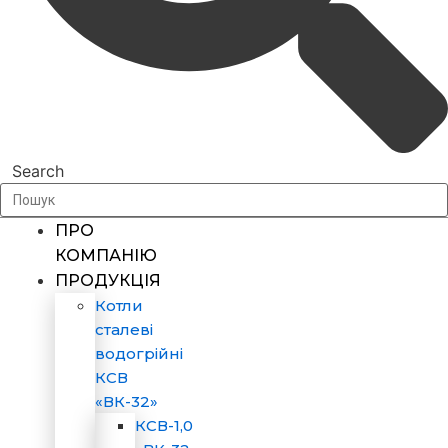
Search
ПРО
КОМПАНІЮ
ПРОДУКЦІЯ
Котли
сталеві
водогрійні
КСВ
«ВК-32»
КСВ-1,0