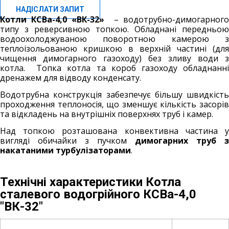
НАДІСЛАТИ ЗАПИТ
Котли КСВа-4,0 «ВК-32»
–
водотрубно-димогарног
типу з реверсивною топкою.
Обладнані передньою
водоохолоджуваною поворотною камерою з
теплоізольованою кришкою в верхній частині (для
чищення димогарного газоходу) без зливу води з
котла. Топка котла та короб газоходу обладнанні
дренажем для відводу конденсату.
Водотрубна конструкція забезпечує більшу швидкість
проходження теплоносія, що зменшує кількість засорів
та відкладень на внутрішніх поверхнях труб і камер.
Над топкою розташована конвективна частина у
вигляді обичайки з пучком
димогарних труб з
накатаними турбулізаторами
.
Технічні характеристики Котла
сталевого водогрійного КСВа-4,0
"ВК-32"