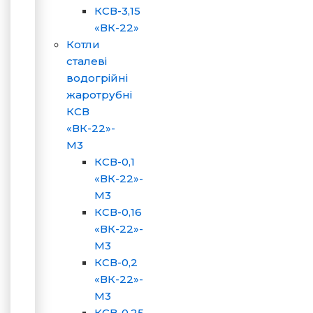
КСВ-3,15
«ВК-22»
Котли
сталеві
водогрійні
жаротрубні
КСВ
«ВК-22»-
М3
КСВ-0,1
«ВК-22»-
М3
КСВ-0,16
«ВК-22»-
М3
КСВ-0,2
«ВК-22»-
М3
КСВ-0,25