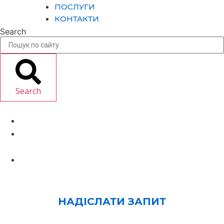
ПОСЛУГИ
КОНТАКТИ
Search
Search
Україна, м. Київ, вул. О.Довбуша, 18
+38 (067) 466-36-88 (Відділ продажу)
+38 (044) 451-63-62 (Бухгалтерія)
Пн-Пт: 08:00-17:00
© 2025 ТОВ "НВП "Мегават-М". Усі права
захищені
НАДІСЛАТИ ЗАПИТ